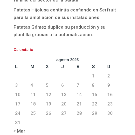
familia del sector de la patata.
Patatas Hijolusa continúa confiando en Serfruit
para la ampliación de sus instalaciones
Patatas Gómez duplica su producción y su
plantilla gracias a la automatización.
Calendario
agosto 2026
L
M
X
J
V
S
D
1
2
3
4
5
6
7
8
9
10
11
12
13
14
15
16
17
18
19
20
21
22
23
24
25
26
27
28
29
30
31
« Mar