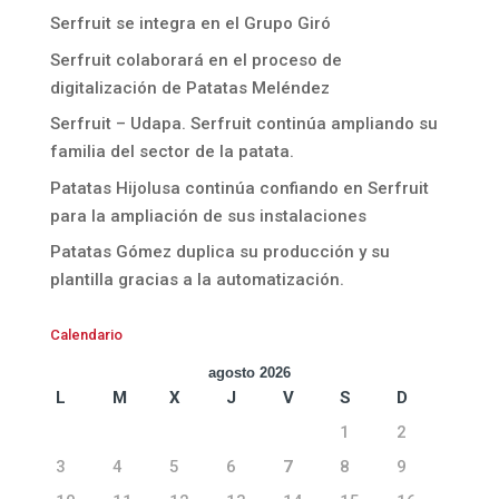
Serfruit se integra en el Grupo Giró
Serfruit colaborará en el proceso de
digitalización de Patatas Meléndez
Serfruit – Udapa. Serfruit continúa ampliando su
familia del sector de la patata.
Patatas Hijolusa continúa confiando en Serfruit
para la ampliación de sus instalaciones
Patatas Gómez duplica su producción y su
plantilla gracias a la automatización.
Calendario
agosto 2026
L
M
X
J
V
S
D
1
2
3
4
5
6
7
8
9