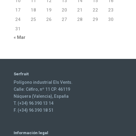
10
11
12
13
14
15
16
17
18
19
20
21
22
23
24
25
26
27
28
29
30
31
« Mar
Serfruit
Polígono industrial Els Vents.
Calle: Céfiro, nº 11 CP. 46119
Náquera (Valencia), España
T. (+34) 96 390 13 14
F. (+34) 96 390 18 51
Información legal