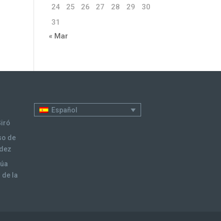
24
25
26
27
28
29
30
31
« Mar
Español
Giró
so de
ndez
núa
 de la