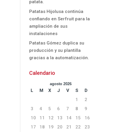
patata.
Patatas Hijolusa continúa
confiando en Serfruit para la
ampliación de sus
instalaciones
Patatas Gómez duplica su
producción y su plantilla
gracias a la automatización.
Calendario
agosto 2026
L
M
X
J
V
S
D
1
2
3
4
5
6
7
8
9
10
11
12
13
14
15
16
17
18
19
20
21
22
23