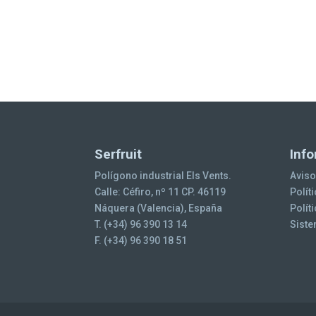
Serfruit
Info
Polígono industrial Els Vents.
Aviso
Calle: Céfiro, nº 11 CP. 46119
Polít
Náquera (Valencia), España
Polít
T. (+34) 96 390 13 14
Siste
F. (+34) 96 390 18 51