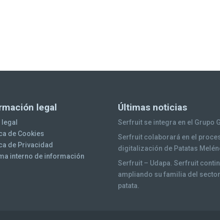
rmación legal
Últimas noticias
 legal
Serfruit se integra en el Grupo 
ica de Cookies
Serfruit colaborará en el proce
ica de Privacidad
digitalización de Patatas Melé
ma interno de información
Serfruit – Udapa. Serfruit conti
ampliando su familia del sector
patata.