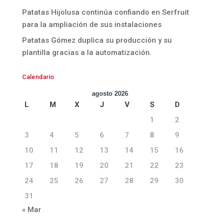
Patatas Hijolusa continúa confiando en Serfruit
para la ampliación de sus instalaciones
Patatas Gómez duplica su producción y su
plantilla gracias a la automatización.
Calendario
agosto 2026
L
M
X
J
V
S
D
1
2
3
4
5
6
7
8
9
10
11
12
13
14
15
16
17
18
19
20
21
22
23
24
25
26
27
28
29
30
31
« Mar