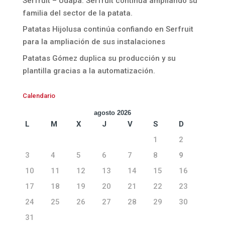
Serfruit – Udapa. Serfruit continúa ampliando su
familia del sector de la patata.
Patatas Hijolusa continúa confiando en Serfruit
para la ampliación de sus instalaciones
Patatas Gómez duplica su producción y su
plantilla gracias a la automatización.
Calendario
agosto 2026
L
M
X
J
V
S
D
1
2
3
4
5
6
7
8
9
10
11
12
13
14
15
16
17
18
19
20
21
22
23
24
25
26
27
28
29
30
31