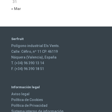
31
« Mar
Serfruit
Polígono industrial Els Vents.
Calle: Céfiro, nº 11 CP. 46119
Náquera (Valencia), España
T. (+34) 96 390 13 14
F. (+34) 96 390 18 51
Información legal
Aviso legal
Política de Cookies
Política de Privacidad
Sistema interno de información