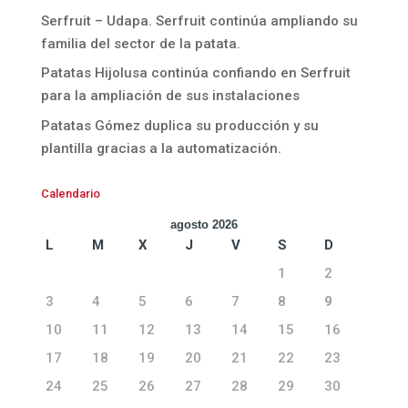
Serfruit – Udapa. Serfruit continúa ampliando su
familia del sector de la patata.
Patatas Hijolusa continúa confiando en Serfruit
para la ampliación de sus instalaciones
Patatas Gómez duplica su producción y su
plantilla gracias a la automatización.
Calendario
agosto 2026
L
M
X
J
V
S
D
1
2
3
4
5
6
7
8
9
10
11
12
13
14
15
16
17
18
19
20
21
22
23
24
25
26
27
28
29
30