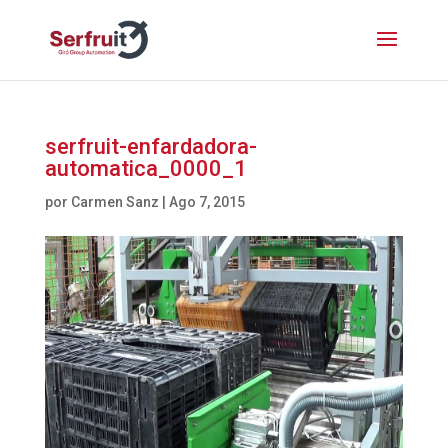
serfruit-enfardadora-
automatica_0000_1
por
Carmen Sanz
|
Ago 7, 2015