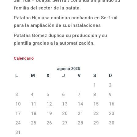
Serfruit – Udapa. Serfruit continúa ampliando su
familia del sector de la patata.
Patatas Hijolusa continúa confiando en Serfruit
para la ampliación de sus instalaciones
Patatas Gómez duplica su producción y su
plantilla gracias a la automatización.
Calendario
agosto 2026
L
M
X
J
V
S
D
1
2
3
4
5
6
7
8
9
10
11
12
13
14
15
16
17
18
19
20
21
22
23
24
25
26
27
28
29
30
31