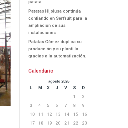
patata.
Patatas Hijolusa continúa
confiando en Serfruit para la
ampliación de sus
instalaciones
Patatas Gómez duplica su
producción y su plantilla
gracias a la automatización.
Calendario
agosto 2026
L
M
X
J
V
S
D
1
2
3
4
5
6
7
8
9
10
11
12
13
14
15
16
17
18
19
20
21
22
23