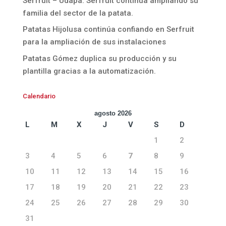
Serfruit – Udapa. Serfruit continúa ampliando su
familia del sector de la patata.
Patatas Hijolusa continúa confiando en Serfruit
para la ampliación de sus instalaciones
Patatas Gómez duplica su producción y su
plantilla gracias a la automatización.
Calendario
agosto 2026
L
M
X
J
V
S
D
1
2
3
4
5
6
7
8
9
10
11
12
13
14
15
16
17
18
19
20
21
22
23
24
25
26
27
28
29
30
31