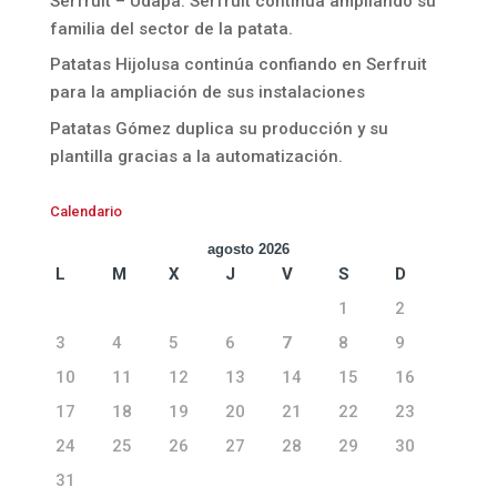
Serfruit – Udapa. Serfruit continúa ampliando su
familia del sector de la patata.
Patatas Hijolusa continúa confiando en Serfruit
para la ampliación de sus instalaciones
Patatas Gómez duplica su producción y su
plantilla gracias a la automatización.
Calendario
agosto 2026
L
M
X
J
V
S
D
1
2
3
4
5
6
7
8
9
10
11
12
13
14
15
16
17
18
19
20
21
22
23
24
25
26
27
28
29
30
31