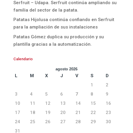
Serfruit – Udapa. Serfruit continúa ampliando su
familia del sector de la patata.
Patatas Hijolusa continúa confiando en Serfruit
para la ampliación de sus instalaciones
Patatas Gómez duplica su producción y su
plantilla gracias a la automatización.
Calendario
agosto 2026
L
M
X
J
V
S
D
1
2
3
4
5
6
7
8
9
10
11
12
13
14
15
16
17
18
19
20
21
22
23
24
25
26
27
28
29
30
31