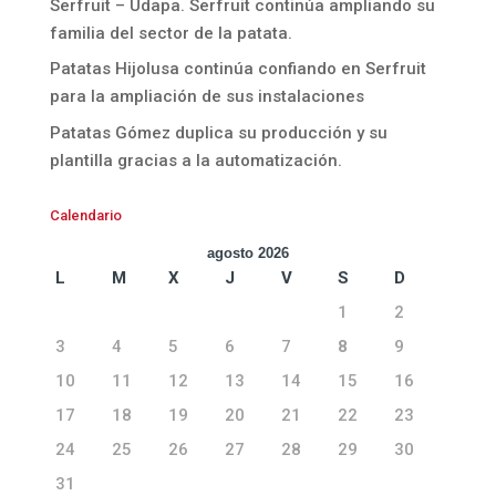
Serfruit – Udapa. Serfruit continúa ampliando su
familia del sector de la patata.
Patatas Hijolusa continúa confiando en Serfruit
para la ampliación de sus instalaciones
Patatas Gómez duplica su producción y su
plantilla gracias a la automatización.
Calendario
agosto 2026
L
M
X
J
V
S
D
1
2
3
4
5
6
7
8
9
10
11
12
13
14
15
16
17
18
19
20
21
22
23
24
25
26
27
28
29
30
31