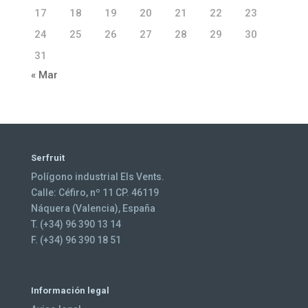
17
18
19
20
21
22
23
24
25
26
27
28
29
30
31
« Mar
Serfruit
Polígono industrial Els Vents.
Calle: Céfiro, nº 11 CP. 46119
Náquera (Valencia), España
T. (+34) 96 390 13 14
F. (+34) 96 390 18 51
Información legal