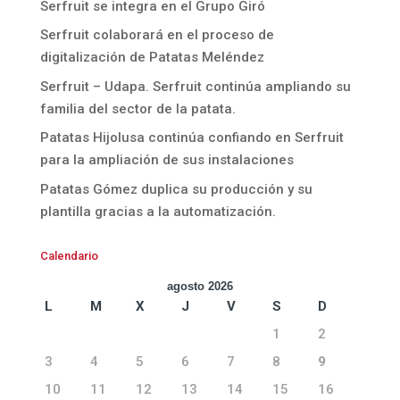
Serfruit se integra en el Grupo Giró
Serfruit colaborará en el proceso de
digitalización de Patatas Meléndez
Serfruit – Udapa. Serfruit continúa ampliando su
familia del sector de la patata.
Patatas Hijolusa continúa confiando en Serfruit
para la ampliación de sus instalaciones
Patatas Gómez duplica su producción y su
plantilla gracias a la automatización.
Calendario
agosto 2026
L
M
X
J
V
S
D
1
2
3
4
5
6
7
8
9
10
11
12
13
14
15
16