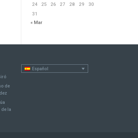
24
25
26
27
28
29
30
31
« Mar
Español
Giró
so de
ndez
núa
 de la