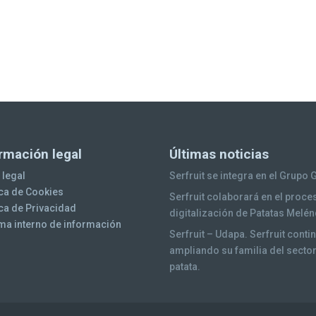
rmación legal
Últimas noticias
 legal
Serfruit se integra en el Grupo 
ica de Cookies
Serfruit colaborará en el proce
ica de Privacidad
digitalización de Patatas Melé
ma interno de información
Serfruit – Udapa. Serfruit conti
ampliando su familia del sector
patata.