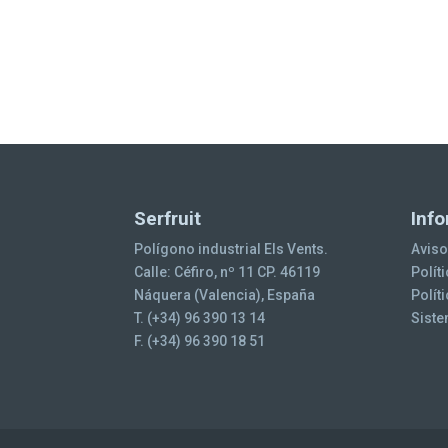
Serfruit
Info
Polígono industrial Els Vents.
Aviso
Calle: Céfiro, nº 11 CP. 46119
Polít
Náquera (Valencia), España
Polít
T. (+34) 96 390 13 14
Siste
F. (+34) 96 390 18 51