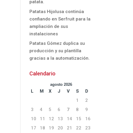
patata.
Patatas Hijolusa continúa
confiando en Serfruit para la
ampliación de sus
instalaciones
Patatas Gómez duplica su
producción y su plantilla
gracias a la automatización.
Calendario
agosto 2026
L
M
X
J
V
S
D
1
2
3
4
5
6
7
8
9
10
11
12
13
14
15
16
17
18
19
20
21
22
23