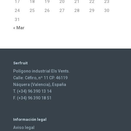
17
18
19
20
21
22
23
24
25
26
27
28
29
30
31
« Mar
Serfruit
Polígono industrial Els Vents.
Calle: Céfiro, nº 11 CP. 46119
Náquera (Valencia), España
T. (+34) 96 390 13 14
F. (+34) 96 390 18 51
Información legal
Aviso legal