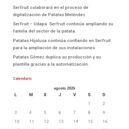
Serfruit colaborará en el proceso de
digitalización de Patatas Meléndez
Serfruit – Udapa. Serfruit continúa ampliando su
familia del sector de la patata.
Patatas Hijolusa continúa confiando en Serfruit
para la ampliación de sus instalaciones
Patatas Gómez duplica su producción y su
plantilla gracias a la automatización.
Calendario
agosto 2026
L
M
X
J
V
S
D
1
2
3
4
5
6
7
8
9
10
11
12
13
14
15
16