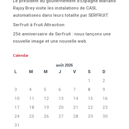
Le president du gouvernement d’Espagne Mariano
Rajoy Brey visite les instalations de CASI,
automatisees dans leurs totalite par SERFRUIT.
Serfruit à Fruit Attraction
25è anniversaire de Serfruit : nous lançons une
nouvelle image et une nouvelle web.
Calendar
août 2026
L
M
M
J
V
S
D
1
2
3
4
5
6
7
8
9
10
11
12
13
14
15
16
17
18
19
20
21
22
23
24
25
26
27
28
29
30
31