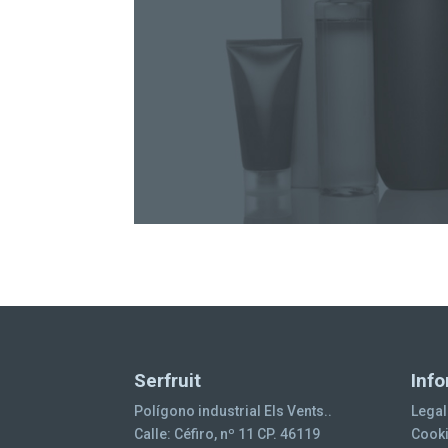
Serfruit
Info
Polígono industrial Els Vents..
Legal
Calle: Céfiro, nº 11 CP. 46119
Cooki