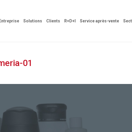
Entreprise
Solutions
Clients
R+D+I
Service après-vente
Sect
umeria-01