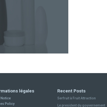
rmations légales
Recent Posts
 Notice
Serfruit à Fruit Attraction
es Policy
Le president du gouvernement