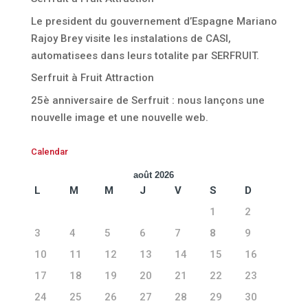
Le president du gouvernement d’Espagne Mariano
Rajoy Brey visite les instalations de CASI,
automatisees dans leurs totalite par SERFRUIT.
Serfruit à Fruit Attraction
25è anniversaire de Serfruit : nous lançons une
nouvelle image et une nouvelle web.
Calendar
août 2026
L
M
M
J
V
S
D
1
2
3
4
5
6
7
8
9
10
11
12
13
14
15
16
17
18
19
20
21
22
23
24
25
26
27
28
29
30