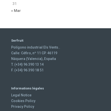
31
« Mar
Serfruit
Polígono industrial Els Vents..
Calle: Céfiro, nº 11 CP. 46119
Náquera (Valencia), España
T. (+34) 96 390 13 14
F. (+34) 96 390 18 51
Informations légales
Legal Notice
Cookies Policy
Privacy Policy