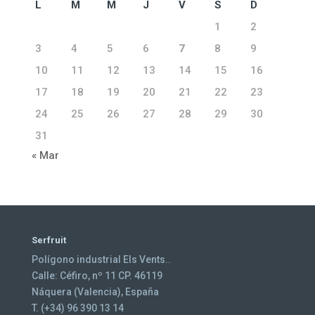
L
M
M
J
V
S
D
1
2
3
4
5
6
7
8
9
10
11
12
13
14
15
16
17
18
19
20
21
22
23
24
25
26
27
28
29
30
31
« Mar
Serfruit
Polígono industrial Els Vents..
Calle: Céfiro, nº 11 CP. 46119
Náquera (Valencia), España
T. (+34) 96 390 13 14