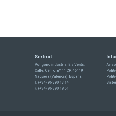
Serfruit
Info
Polígono industrial Els Vents.
Aviso
Calle: Céfiro, nº 11 CP. 46119
Polít
Náquera (Valencia), España
Polít
T. (+34) 96 390 13 14
Siste
F. (+34) 96 390 18 51