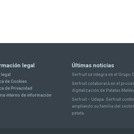
rmación legal
Últimas noticias
 legal
Serfruit se integra en el Grupo 
ica de Cookies
Serfruit colaborará en el proce
ica de Privacidad
digitalización de Patatas Melé
ma interno de información
Serfruit – Udapa. Serfruit conti
ampliando su familia del sector
patata.