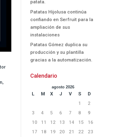
patata.
Patatas Hijolusa continúa
confiando en Serfruit para la
ampliación de sus
instalaciones
Patatas Gómez duplica su
producción y su plantilla
gracias a la automatización.
tor
Calendario
n,
agosto 2026
L
M
X
J
V
S
D
1
2
3
4
5
6
7
8
9
10
11
12
13
14
15
16
17
18
19
20
21
22
23