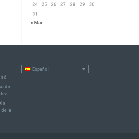
24
25
26
27
28
29
30
31
« Mar
Español
Giró
so de
ndez
núa
 de la