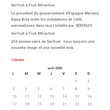
Serfruit à Fruit Attraction
Le president du gouvernement d’Espagne Mariano
Rajoy Brey visite les instalations de CASI,
automatisees dans leurs totalite par SERFRUIT.
Serfruit à Fruit Attraction
25è anniversaire de Serfruit : nous lançons une
nouvelle image et une nouvelle web.
Calendar
août 2026
L
M
M
J
V
S
D
1
2
3
4
5
6
7
8
9
10
11
12
13
14
15
16
17
18
19
20
21
22
23