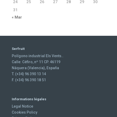
24
25
26
27
28
29
30
31
« Mar
Serfruit
Polígono industrial Els Vents..
Calle: Céfiro, nº 11 CP. 46119
Náquera (Valencia), España
T. (+34) 96 390 13 14
F. (+34) 96 390 18 51
Informations légales
Legal Notice
Cookies Policy